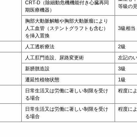
CRT-D（除細動危機機能付き心臓再同
等級の
期医療機器）
胸部大動脈解離や胸部大動脈瘤により
人工血管（ステントグラフトも含む）
3級相当
を挿入置換
人工透析療法
2級
人工肛門造設、尿路変更術
左記のい
新膀胱造設
3級
遷延性植物状態
1級
日常生活又は労働に著しい制限を受け
程度によ
る場合
日常生活又は労働に著しい制限を受け
程度によ
る場合