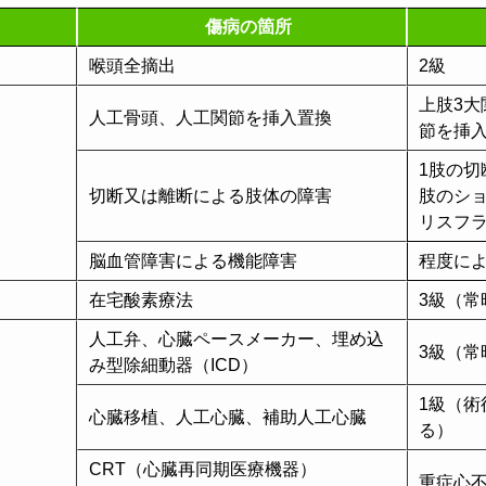
傷病の箇所
喉頭全摘出
2級
上肢3大
人工骨頭、人工関節を挿入置換
節を挿
1肢の切
切断又は離断による肢体の障害
肢のシ
リスフ
脳血管障害による機能障害
程度に
在宅酸素療法
3級（常
人工弁、心臓ペースメーカー、埋め込
3級（常
み型除細動器（ICD）
1級（
心臓移植、人工心臓、補助人工心臓
る）
CRT（心臓再同期医療機器）
重症心