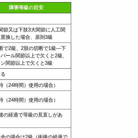
障害等級の目安
関節又は下肢3大関節に人工関
入置換した場合、原則3級
断で2級、2肢の切断で1級―下
ョパール関節以上で欠くと2級、
ラン関節以上で欠くと3級
よる
時（24時間）使用の場合）
時（24時間）使用の場合）
術後の経過で等級の見直しがあ
不全の場合は2級（術後の経過で